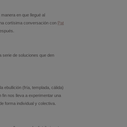
a manera en que llegué al
 una cortísima conversación con
Pat
después.
a serie de soluciones que den
 la ebullición (fría, templada, cálida)
 fin nos lleva a experimentar una
 forma individual y colectiva.