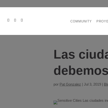
COMMUNITY
PROY
Las ciud
debemos 
por
Pat Gonzalez
|
Jul 3, 2019
|
Bl