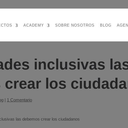
ECTOS
ACADEMY
SOBRE NOSOTROS
BLOG
AGE
ades inclusivas la
crear los ciudad
og
|
1 Comentario