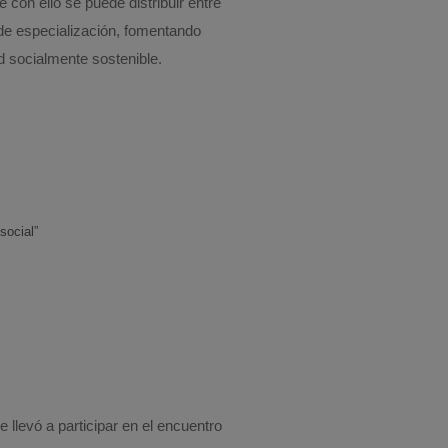
e con ello se puede distribuir entre
 de especialización, fomentando
d socialmente sostenible.
social”
llevó a participar en el encuentro