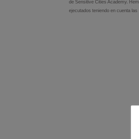
de Sensitive Cities Academy. Hemo
ejecutados teniendo en cuenta las 