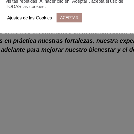
visitas repetidas. Al hacer clic en "Aceptar", acepta el uso de
TODAS las cookies.
Ajustes de las Cookies
ACEPTAR
o, pedir un cambio en nuestras ciudades para 
 si no nos involucramos en la identificación d
en práctica nuestras fortalezas, nuestra expe
 adelante para mejorar nuestro bienestar y el d