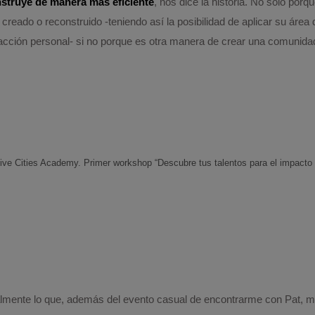
nstruye de manera más eficiente
, nos dice la historia. No sólo porqu
creado o reconstruido -teniendo así la posibilidad de aplicar su área
sfacción personal- si no porque es otra manera de crear una comunida
ive Cities Academy. Primer workshop “Descubre tus talentos para el impacto 
lmente lo que, además del evento casual de encontrarme con Pat, me 