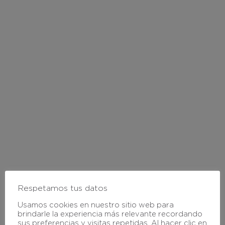
Respetamos tus datos
Crea tu
Usamos cookies en nuestro sitio web para
brindarle la experiencia más relevante recordando
sus preferencias y visitas repetidas. Al hacer clic en