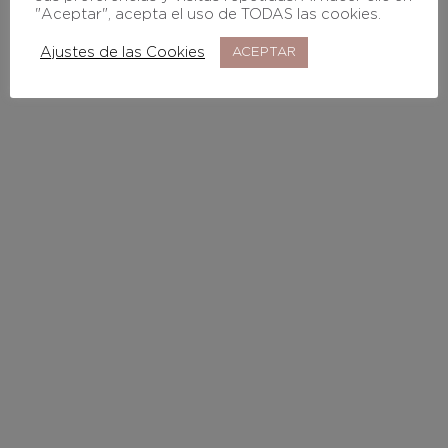
proyecto
"Aceptar", acepta el uso de TODAS las cookies.
Ajustes de las Cookies
ACEPTAR
Te acompañamos, paso a paso, para que tu
proyecto de impacto social vea la luz y sea
sostenible