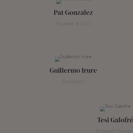
Pat Gonzalez
Founder & CEO
Guillermo Irure
Strategist
Tesi Galofr
Program Directo