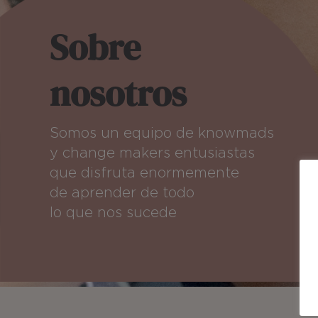
Sobre
nosotros
Somos un equipo de knowmads
y change makers entusiastas
que disfruta enormemente
de aprender de todo
lo que nos sucede