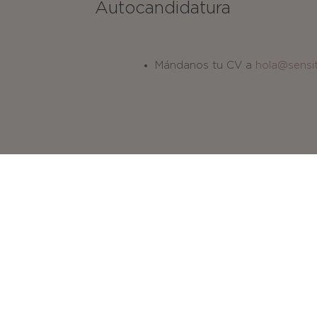
Autocandidatura
Mándanos tu CV a
hola@sensit