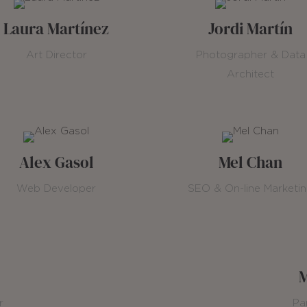
Laura Martínez
Jordi Martín
Art Director
Photographer & Data
Architect
Alex Gasol
Mel Chan
Web Developer
SEO & On-line Marketi
é
M
r
Pa