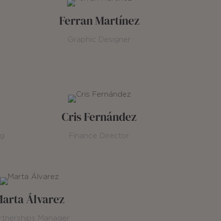
Ferran Martínez
Graphic Designer
Cris Fernández
ng
Finance Director
arta Álvarez
rtnerships Manager