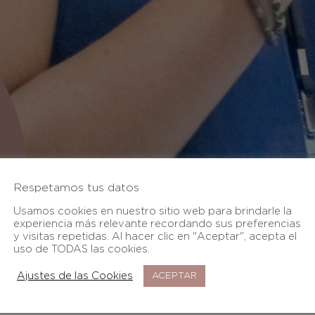
Respetamos tus datos
Usamos cookies en nuestro sitio web para brindarle la
experiencia más relevante recordando sus preferencias
y visitas repetidas. Al hacer clic en "Aceptar", acepta el
uso de TODAS las cookies.
Ajustes de las Cookies
ACEPTAR