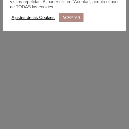
visitas repetidas. Al hacer clic en "Aceptar", acepta el uso
de TODAS las cookies.
Proyectos
Ajustes de las Cookies
ACEPTAR
Así llevamos a la acción
proyectos, programas, estrategias
o políticas co-creadas que tendrán
un impacto social en la ciudad
y en las personas