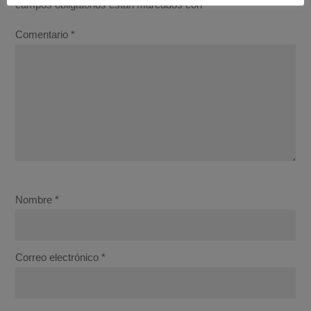
campos obligatorios están marcados con
*
Comentario
*
Nombre
*
Correo electrónico
*