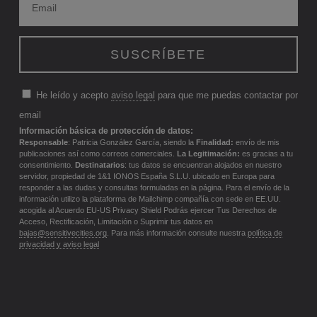
He leído y acepto
aviso legal
para que me puedas contactar por
email
Información básica de protección de datos:
Responsable
: Patricia González García, siendo la
Finalidad:
envío de mis
publicaciones así como correos comerciales.
La Legitimación:
es gracias a tu
consentimiento.
Destinatarios
: tus datos se encuentran alojados en nuestro
servidor, propiedad de 1&1 IONOS España S.L.U. ubicado en Europa para
responder a las dudas y consultas formuladas en la página. Para el envío de la
información utilizo la plataforma de Mailchimp compañía con sede en EE.UU.
acogida al Acuerdo EU-US Privacy Shield Podrás ejercer Tus Derechos de
Acceso, Rectificación, Limitación o Suprimir tus datos en
bajas@sensitivecities.org
. Para más información consulte nuestra
política de
privacidad y aviso legal