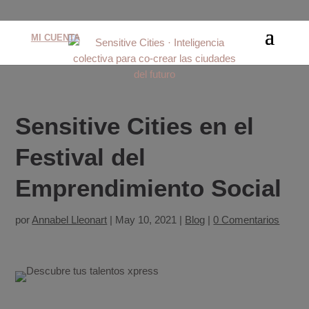
MI CUENTA
Sensitive Cities en el
Festival del
Emprendimiento Social
por
Annabel Lleonart
|
May 10, 2021
|
Blog
|
0 Comentarios