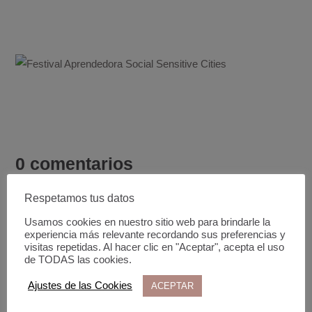
0 comentarios
Respetamos tus datos
Usamos cookies en nuestro sitio web para brindarle la
experiencia más relevante recordando sus preferencias y
visitas repetidas. Al hacer clic en "Aceptar", acepta el uso
Enviar un comentario
de TODAS las cookies.
Ajustes de las Cookies
ACEPTAR
Tu dirección de correo electrónico no será publicada.
Los