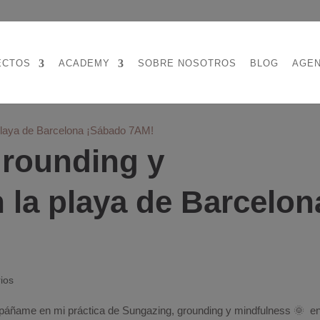
ECTOS
ACADEMY
SOBRE NOSOTROS
BLOG
AGE
grounding y
 la playa de Barcelon
ios
páñame en mi práctica de Sungazing, grounding y mindfulness 🌞 en