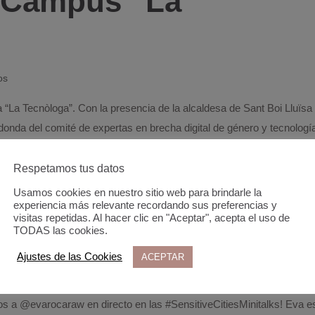
 Campus “La
os
 “La Tecnòloga”. Con la presencia de la alcaldesa de Sant Boi Lluïsa
nda del comité de expertas en brecha digital de género y tecnologí
Respetamos tus datos
el año comiendo
Usamos cookies en nuestro sitio web para brindarle la
experiencia más relevante recordando sus preferencias y
visitas repetidas. Al hacer clic en "Aceptar", acepta el uso de
TODAS las cookies.
Ajustes de las Cookies
ACEPTAR
s a @evarocaraw en directo en las #SensitiveCitiesMinitalks! Eva e