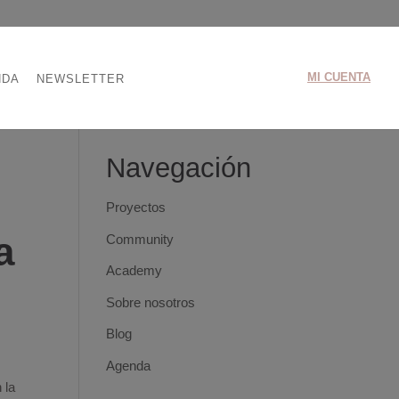
MI CUENTA
NDA
NEWSLETTER
Navegación
Proyectos
a
Community
Academy
Sobre nosotros
Blog
Agenda
 la