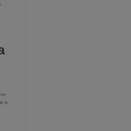
s
a
 en
de la