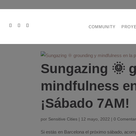
COMMUNITY
PROY
Sungazing 🌞 
mindfulness en
¡Sábado 7AM!
por
Sensitive Cities
|
12 mayo, 2022
|
0 Comentar
Si estás en Barcelona el próximo sábado, acom