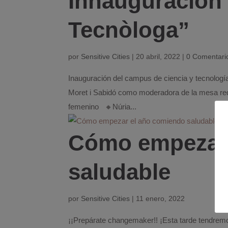
Innauguración
Tecnòloga”
por
Sensitive Cities
|
20 abril, 2022
|
0 Comentari
Inauguración del campus de ciencia y tecnología
Moret i Sabidó como moderadora de la mesa redo
femenino 🔸Núria...
Cómo empezar 
saludable
por
Sensitive Cities
|
11 enero, 2022
¡¡Prepárate changemaker!! ¡Esta tarde tendremo