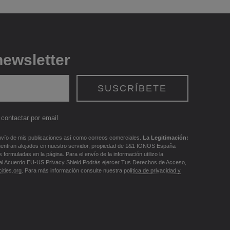
newsletter
contactar por email
vío de mis publicaciones así como correos comerciales.
La Legitimación:
uentran alojados en nuestro servidor, propiedad de 1&1 IONOS España
ormuladas en la página. Para el envío de la información utilizo la
al Acuerdo EU-US Privacy Shield Podrás ejercer Tus Derechos de Acceso,
ities.org
. Para más información consulte nuestra
política de privacidad y