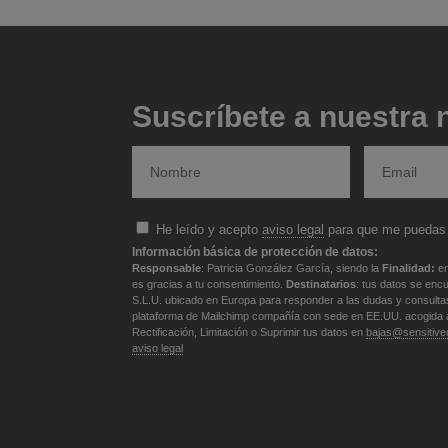
Suscríbete a nuestra 
He leído y acepto
aviso legal
para que me puedas 
Información básica de protección de datos:
Responsable
: Patricia González García, siendo la
Finalidad:
en
es gracias a tu consentimiento.
Destinatarios
: tus datos se enc
S.L.U. ubicado en Europa para responder a las dudas y consultas f
plataforma de Mailchimp compañía con sede en EE.UU. acogida 
Rectificación, Limitación o Suprimir tus datos en
bajas@sensitivec
aviso legal