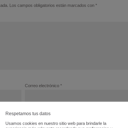
cada.
Los campos obligatorios están marcados con
*
Correo electrónico
*
Respetamos tus datos
b en este navegador para la próxima vez que comente.
Usamos cookies en nuestro sitio web para brindarle la