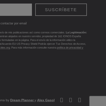
contactar por email
vío de mis publicaciones así como correos comerciales.
La Legitimación:
uentran alojados en nuestro servidor, propiedad de 1&1 IONOS España
ormuladas en la página. Para el envío de la información utilizo la
al Acuerdo EU-US Privacy Shield Podrás ejercer Tus Derechos de Acceso,
ities.org
. Para más información consulte nuestra
política de privacidad y
lona by
Dream Planner
y
Alex Gasol