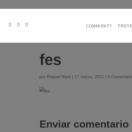
COMMUNITY
PROY
fes
por
Raquel Nieto
|
17 marzo, 2021
|
0 Comentari
Enviar comentario