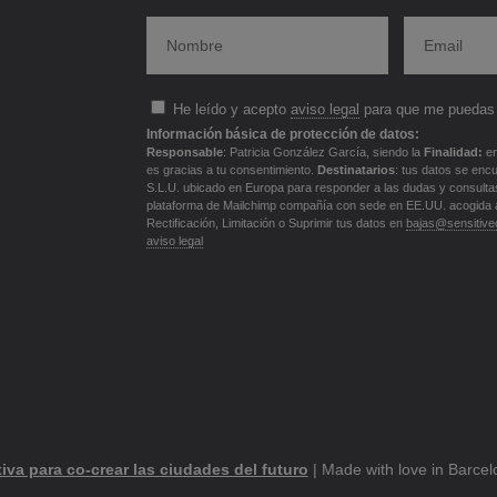
He leído y acepto
aviso legal
para que me puedas 
Información básica de protección de datos:
Responsable
: Patricia González García, siendo la
Finalidad:
en
es gracias a tu consentimiento.
Destinatarios
: tus datos se enc
S.L.U. ubicado en Europa para responder a las dudas y consultas f
plataforma de Mailchimp compañía con sede en EE.UU. acogida 
Rectificación, Limitación o Suprimir tus datos en
bajas@sensitivec
aviso legal
ctiva para co-crear las ciudades del futuro
| Made with love in Barce