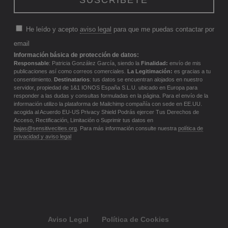
He leído y acepto
aviso legal
para que me puedas contactar por
email
Información básica de protección de datos:
Responsable
: Patricia González García, siendo la
Finalidad:
envío de mis
publicaciones así como correos comerciales.
La Legitimación:
es gracias a tu
consentimiento.
Destinatarios
: tus datos se encuentran alojados en nuestro
servidor, propiedad de 1&1 IONOS España S.L.U. ubicado en Europa para
responder a las dudas y consultas formuladas en la página. Para el envío de la
información utilizo la plataforma de Mailchimp compañía con sede en EE.UU.
acogida al Acuerdo EU-US Privacy Shield Podrás ejercer Tus Derechos de
Acceso, Rectificación, Limitación o Suprimir tus datos en
bajas@sensitivecities.org
. Para más información consulte nuestra
política de
privacidad y aviso legal
Aviso Legal
Política de Cookies