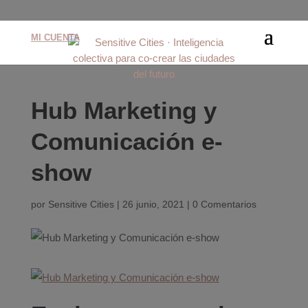
MI CUENTA
Hub Marketing y
Comunicación e-
show
por
Sensitive Cities
|
26 junio, 2021
|
0 Comentarios