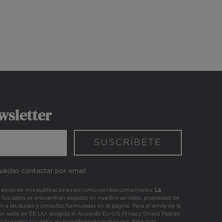
wsletter
edas contactar por email
envío de mis publicaciones así como correos comerciales.
La
: tus datos se encuentran alojados en nuestro servidor, propiedad de
 las dudas y consultas formuladas en la página. Para el envío de la
con sede en EE.UU. acogida al Acuerdo EU-US Privacy Shield Podrás
 o Suprimir tus datos en
bajas@sensitivecities.org
. Para más