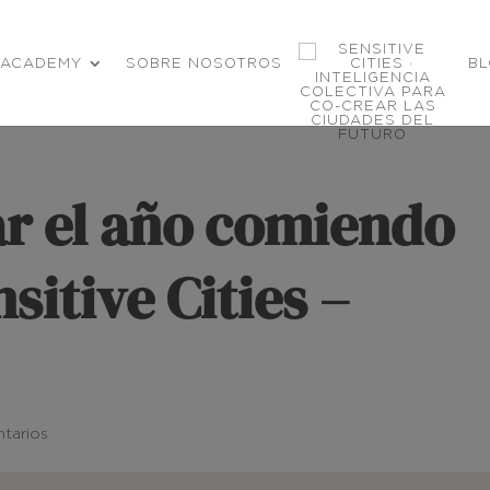
ACADEMY
SOBRE NOSOTROS
B
 el año comiendo
sitive Cities –
tarios