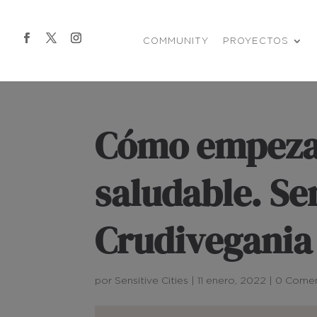
COMMUNITY
PROYECTOS
Cómo empezar
saludable. Sen
Crudivegania
por
Sensitive Cities
|
11 enero, 2022
|
0 Comen