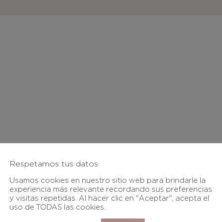
á publicada.
Los campos obligatorios están marcados con
*
Respetamos tus datos
Usamos cookies en nuestro sitio web para brindarle la
experiencia más relevante recordando sus preferencias
y visitas repetidas. Al hacer clic en "Aceptar", acepta el
uso de TODAS las cookies.