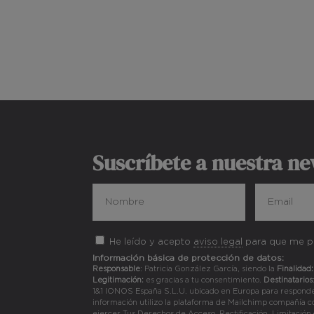
Suscríbete a nuestra ne
He leído y acepto
aviso legal
para que me pu
Información básica de protección de datos:
Responsable
: Patricia González García, siendo la
Finalidad:
Legitimación:
es gracias a tu consentimiento.
Destinatarios
1&1 IONOS España S.L.U. ubicado en Europa para responder a
información utilizo la plataforma de Mailchimp compañía 
ejercer Tus Derechos de Acceso, Rectificación, Limitación