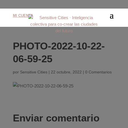
MI CUENTA
PHOTO-2022-10-22-
06-59-25
por
Sensitive Cities
|
22 octubre, 2022
|
0 Comentarios
Enviar comentario