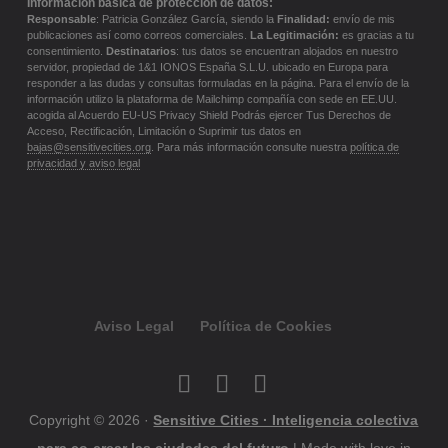
Información básica de protección de datos:
Responsable
: Patricia González García, siendo la
Finalidad:
envío de mis
publicaciones así como correos comerciales.
La Legitimación:
es gracias a tu
consentimiento.
Destinatarios
: tus datos se encuentran alojados en nuestro
servidor, propiedad de 1&1 IONOS España S.L.U. ubicado en Europa para
responder a las dudas y consultas formuladas en la página. Para el envío de la
información utilizo la plataforma de Mailchimp compañía con sede en EE.UU.
acogida al Acuerdo EU-US Privacy Shield Podrás ejercer Tus Derechos de
Acceso, Rectificación, Limitación o Suprimir tus datos en
bajas@sensitivecities.org
. Para más información consulte nuestra
política de
privacidad y aviso legal
Aviso Legal
Política de Cookies
Copyright © 2026 ·
Sensitive Cities · Inteligencia colectiva
para co-crear las ciudades del futuro
| Made with love in