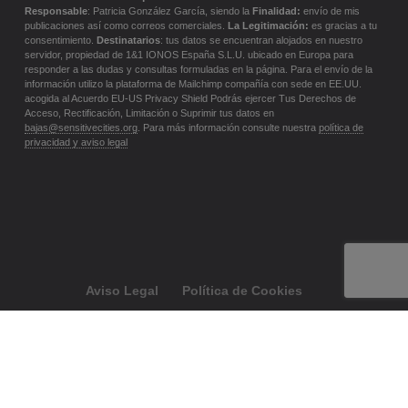
Responsable
: Patricia González García, siendo la
Finalidad:
envío de mis
publicaciones así como correos comerciales.
La Legitimación:
es gracias a tu
consentimiento.
Destinatarios
: tus datos se encuentran alojados en nuestro
servidor, propiedad de 1&1 IONOS España S.L.U. ubicado en Europa para
responder a las dudas y consultas formuladas en la página. Para el envío de la
información utilizo la plataforma de Mailchimp compañía con sede en EE.UU.
acogida al Acuerdo EU-US Privacy Shield Podrás ejercer Tus Derechos de
Acceso, Rectificación, Limitación o Suprimir tus datos en
bajas@sensitivecities.org
. Para más información consulte nuestra
política de
privacidad y aviso legal
Aviso Legal
Política de Cookies
Copyright © 2026 ·
Sensitive Cities · Inteligencia colectiva
para co-crear las ciudades del futuro
| Made with love in