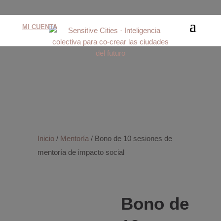
MI CUENTA
Inicio
/
Mentoría
/ Bono de 10 sesiones de
mentoría de impacto social
Bono de