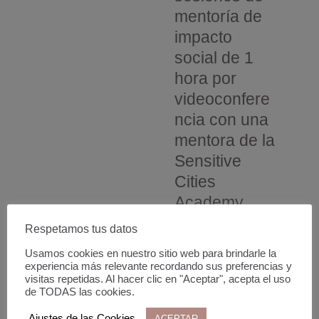
mentoría de
impacto
social de 1
hora por
videoconfere
ncia con una
mentora de la
Sensitive
Cities
Academy
Respetamos tus datos
Usamos cookies en nuestro sitio web para brindarle la
experiencia más relevante recordando sus preferencias y
visitas repetidas. Al hacer clic en "Aceptar", acepta el uso
Bono
de TODAS las cookies.
de
Ajustes de las Cookies
ACEPTAR