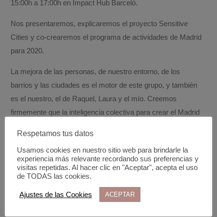
15:00h a 17:00h en Impact Hub Barceló.
Nos presentaremos, explicaremos el proyecto Sensitive
Cities y co-crearemos el programa de actividades de Madrid
para 2020.
La mejora de las personas, de nuestro entorno, de los
barrios y las ciudades es el motor de este grupo, y también
es el nuestro, el de Raquel, Laura y el mío. Creemos
firmemente que la inteligencia colectiva para crear el Madrid
del futuro es muy posible. ¿Te apuntas?
Respetamos tus datos
Usamos cookies en nuestro sitio web para brindarle la
experiencia más relevante recordando sus preferencias y
INSCRIPCIONES
visitas repetidas. Al hacer clic en "Aceptar", acepta el uso
de TODAS las cookies.
Ajustes de las Cookies
ACEPTAR
Fecha y hora