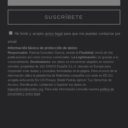
He leído y acepto
aviso legal
para que me puedas contactar por
email
Información básica de protección de datos:
Responsable
: Patricia González García, siendo la
Finalidad:
envío de mis
publicaciones así como correos comerciales.
La Legitimación:
es gracias a tu
consentimiento.
Destinatarios
: tus datos se encuentran alojados en nuestro
servidor, propiedad de 1&1 IONOS España S.L.U. ubicado en Europa para
responder a las dudas y consultas formuladas en la página. Para el envío de la
información utilizo la plataforma de Mailchimp compañía con sede en EE.UU.
acogida al Acuerdo EU-US Privacy Shield Podrás ejercer Tus Derechos de
Acceso, Rectificación, Limitación o Suprimir tus datos en
bajas@sensitivecities.org
. Para más información consulte nuestra
política de
privacidad y aviso legal