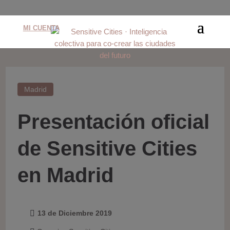
MI CUENTA
Madrid
Presentación oficial
de Sensitive Cities
en Madrid
13 de Diciembre 2019
