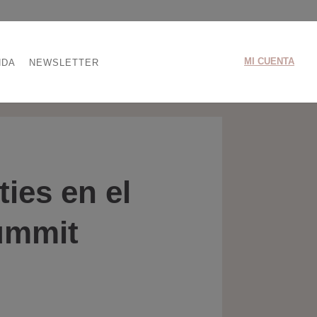
MI CUENTA
NDA
NEWSLETTER
ties en el
ummit