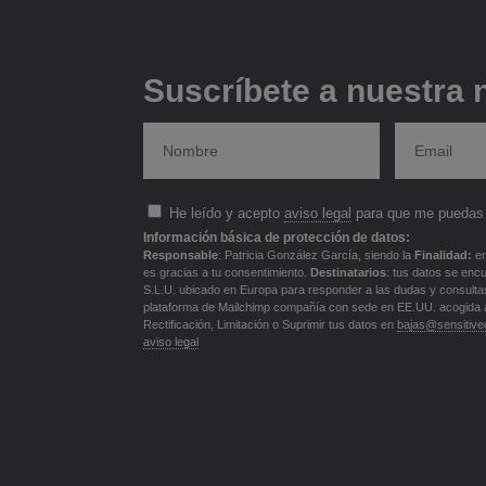
Suscríbete a nuestra 
He leído y acepto
aviso legal
para que me puedas 
Información básica de protección de datos:
Responsable
: Patricia González García, siendo la
Finalidad:
en
es gracias a tu consentimiento.
Destinatarios
: tus datos se enc
S.L.U. ubicado en Europa para responder a las dudas y consultas f
plataforma de Mailchimp compañía con sede en EE.UU. acogida 
Rectificación, Limitación o Suprimir tus datos en
bajas@sensitivec
aviso legal