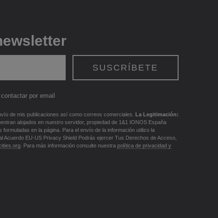
newsletter
contactar por email
vío de mis publicaciones así como correos comerciales.
La Legitimación:
uentran alojados en nuestro servidor, propiedad de 1&1 IONOS España
ormuladas en la página. Para el envío de la información utilizo la
al Acuerdo EU-US Privacy Shield Podrás ejercer Tus Derechos de Acceso,
ities.org
. Para más información consulte nuestra
política de privacidad y