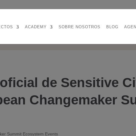
ECTOS
ACADEMY
SOBRE NOSOTROS
BLOG
AGE
ficial de Sensitive Ci
pean Changemaker S
er Summit Ecosystem Events