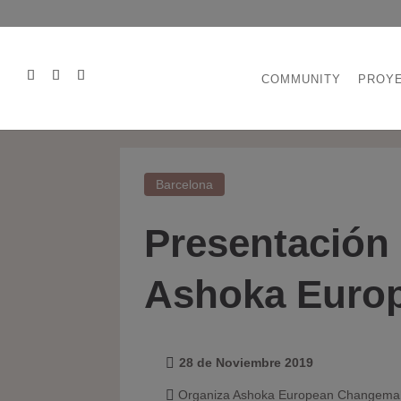
COMMUNITY
PROY
Barcelona
Presentación o
Ashoka Euro
28 de Noviembre 2019

Organiza Ashoka European Changemak
