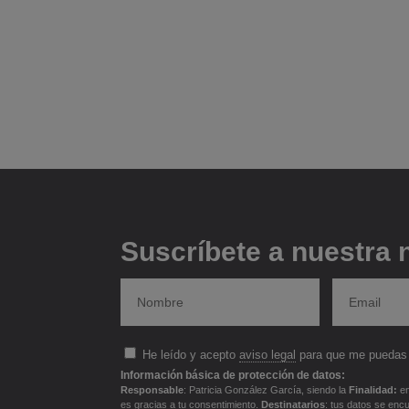
Suscríbete a nuestra 
He leído y acepto
aviso legal
para que me puedas 
Información básica de protección de datos:
Responsable
: Patricia González García, siendo la
Finalidad:
en
es gracias a tu consentimiento.
Destinatarios
: tus datos se enc