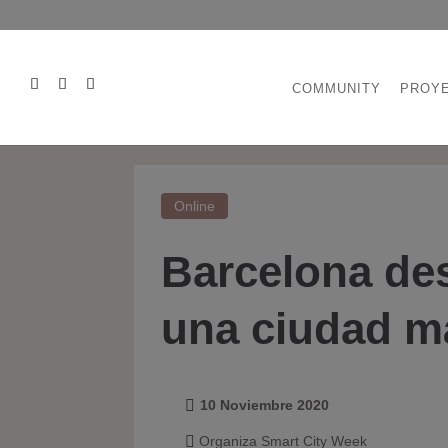
COMMUNITY
PROY
Online
Barcelona de
una ciudad má
10 Noviembre 2020

Organiza Smart City Week
