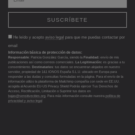
He leído y acepto
aviso legal
para que me puedas contactar por
email
Información básica de protección de datos:
Responsable
: Patricia González García, siendo la
Finalidad:
envío de mis
publicaciones así como correos comerciales.
La Legitimación:
es gracias a tu
consentimiento.
Destinatarios
: tus datos se encuentran alojados en nuestro
servidor, propiedad de 1&1 IONOS España S.L.U. ubicado en Europa para
responder a las dudas y consultas formuladas en la página. Para el envío de la
información utilizo la plataforma de Mailchimp compañía con sede en EE.UU.
acogida al Acuerdo EU-US Privacy Shield Podrás ejercer Tus Derechos de
Acceso, Rectificación, Limitación o Suprimir tus datos en
bajas@sensitivecities.org
. Para más información consulte nuestra
política de
privacidad y aviso legal