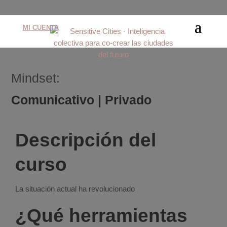
MI CUENTA
Mindset:
Comunicativo | Privado
Descripción del
curso
La situación actual ha revolucionado
¿Qué herramientas