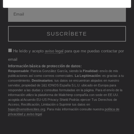
He leído y acepto
aviso legal
para que me puedas contactar por
email
Información básica de protección de datos:
Responsable
: Patricia González García, siendo la
Finalidad:
envío de mis
publicaciones así como correos comerciales.
La Legitimación:
es gracias a tu
consentimiento.
Destinatarios
: tus datos se encuentran alojados en nuestro
servidor, propiedad de 1&1 IONOS España S.L.U. ubicado en Europa para
responder a las dudas y consultas formuladas en la página. Para el envío de la
información utilizo la plataforma de Mailchimp compañía con sede en EE.UU.
acogida al Acuerdo EU-US Privacy Shield Podrás ejercer Tus Derechos de
Acceso, Rectificación, Limitación o Suprimir tus datos en
bajas@sensitivecities.org
. Para más información consulte nuestra
política de
privacidad y aviso legal