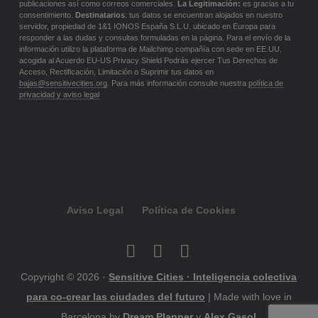
publicaciones así como correos comerciales.
La Legitimación:
es gracias a tu
consentimiento.
Destinatarios
: tus datos se encuentran alojados en nuestro
servidor, propiedad de 1&1 IONOS España S.L.U. ubicado en Europa para
responder a las dudas y consultas formuladas en la página. Para el envío de la
información utilizo la plataforma de Mailchimp compañía con sede en EE.UU.
acogida al Acuerdo EU-US Privacy Shield Podrás ejercer Tus Derechos de
Acceso, Rectificación, Limitación o Suprimir tus datos en
bajas@sensitivecities.org
. Para más información consulte nuestra
política de
privacidad y aviso legal
Aviso Legal
Política de Cookies
Copyright © 2026 ·
Sensitive Cities · Inteligencia colectiva
para co-crear las ciudades del futuro
| Made with love in
Barcelona by
Dream Planner
y
Alex Gasol