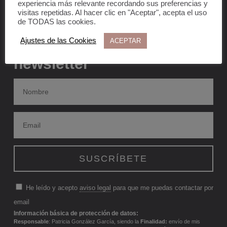
experiencia más relevante recordando sus preferencias y
visitas repetidas. Al hacer clic en "Aceptar", acepta el uso
de TODAS las cookies.
Suscríbete a nuestra
Ajustes de las Cookies
ACEPTAR
newsletter
He leído y acepto
aviso legal
para que me puedas contactar por
email
Información básica de protección de datos:
Responsable
: Patricia González García, siendo la
Finalidad:
envío de mis